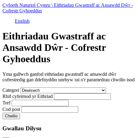
Cyfoeth Naturiol Cymru \ Eithriadau Gwastraff ac Ansawdd Dŵr -
Cofrestr Gyhoeddus
English
Eithriadau Gwastraff ac
Ansawdd Dŵr - Cofrestr
Gyhoeddus
Yma gallwch ganfod eithriadau gwastraff ac ansawdd dŵr
cofrestredig gan ddefnyddio unrhyw rai o'r paramedrau chwilio isod
Categori
Rhif cyfeirnod yr Eithriad
Tref
Cod post
Gwallau Dilysu